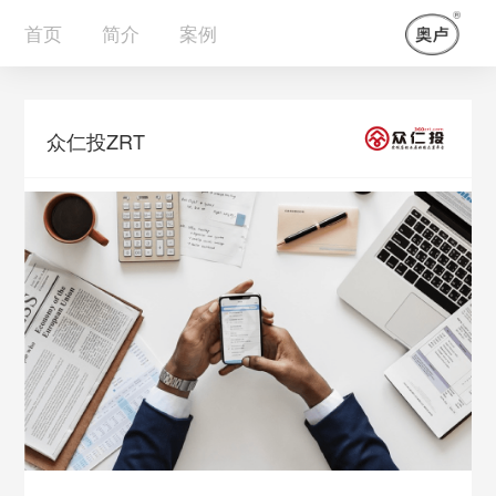
首页
简介
案例
众仁投ZRT